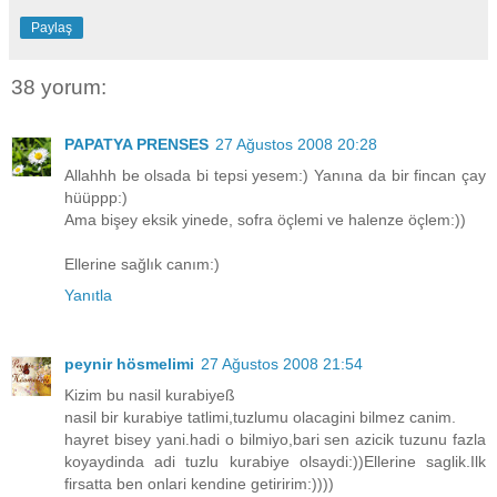
Paylaş
38 yorum:
PAPATYA PRENSES
27 Ağustos 2008 20:28
Allahhh be olsada bi tepsi yesem:) Yanına da bir fincan çay
hüüppp:)
Ama bişey eksik yinede, sofra öçlemi ve halenze öçlem:))
Ellerine sağlık canım:)
Yanıtla
peynir hösmelimi
27 Ağustos 2008 21:54
Kizim bu nasil kurabiyeß
nasil bir kurabiye tatlimi,tuzlumu olacagini bilmez canim.
hayret bisey yani.hadi o bilmiyo,bari sen azicik tuzunu fazla
koyaydinda adi tuzlu kurabiye olsaydi:))Ellerine saglik.Ilk
firsatta ben onlari kendine getiririm:))))