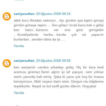
saniyesultan
29 Ağustos 2008 08:15
allah kuru iftiradan sakınsın....Ayı gördün aya taptın güneşi
gördün güneşe taptın......Sen gülay'ı bırak bana bak o gidiçi
ben kalıcı...Kararını ver ona göre görüşelim
....Kurabiyelerde harika....bende çok sık yaparım
bunlardan...senden daha da iyi.....
Yanıtla
saniyesultan
29 Ağustos 2008 08:58
ben saniyenin candan arkadaşı gülay. Hiç bir kara kedi
aramıza giremez.Senin ağzın iyi laf yapıyor, cem yılmaz
senin yanında halt etmiş. Şaka bi yana çok hoş bir insana
benziyorsun. Allah neşeni daim etsin. Dargun otu bilgilerine
teşekkürler. Neşeli ve bol tarifli günler dilerim. Hoşçakal
Yanıtla