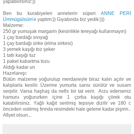
yapabilirsiniz:))
Ben bu kurabiyeleri annelerin süperi
ANNE PERİ
Ümmügülsüm'e
yaptım:)) Gıyabında biz yedik:)))
Malzeme:
250 gr yumuşak margarin (kesinlikle tereyağı kullanmayın)
1 çay bardağı sıvıyağ
1 çay bardağı sirke (elma sirkesi)
3 yemek kaşığı toz şeker
1 tatlı kaşığı tuz
1 paket kabartma tozu
Aldığı kadar un
Hazırlanışı:
Bütün malzeme yoğurulup merdaneyle biraz kalın açılır ve
kalıplarla kesilir. Üzerine yumurta sarısı sürülür ve susam
serpilir. Varsa haşhaş da nefis bir tat verir. Arzu ederseniz
hamuru yoğururken içine 1 çorba kaşığı çörek otu
katabilirsiniz. Yağlı kağıt serilmiş tepsiye dizilir ve 180 c
önceden ısıtılmış fırında resimdeki hale gelene kadar pişirin..
Afiyet olsun...