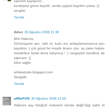
canımm kayıpsınn..
kurabiyeyi gören bayıldı..sende yiyipmi bayıldın yoksa :))
sevgiler
Yanıtla
Adsız
30 Ağustos 2008 11:38
Mrb Halenze,
Görünüşüne ayrı, tatlı mı tuzlu mu anlaşılamamasına ayrı
bayıldım :) çok güzel bir misafir ikramı olur, ay zaten habire
misafirlere bizde dona kalıyoruz,! :) vazgeçtim kendime de
yapıcam :))
eline sağlık.
whiteistcafe.blogspot.com
Sevgiyle.
Yanıtla
aNNePeRi
30 Ağustos 2008 12:55
Halenze ayy fotoğraf makinem bende değil.Sağ salim bi