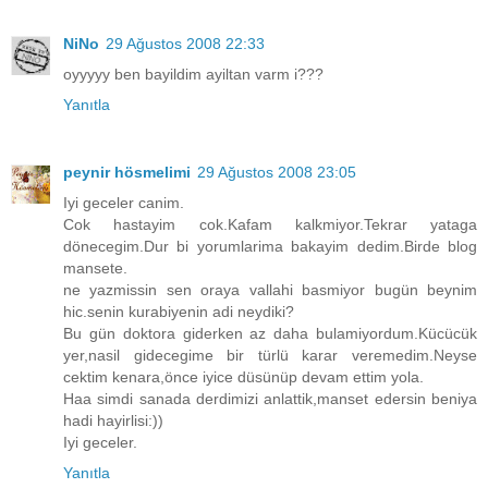
NiNo
29 Ağustos 2008 22:33
oyyyyy ben bayildim ayiltan varm i???
Yanıtla
peynir hösmelimi
29 Ağustos 2008 23:05
Iyi geceler canim.
Cok hastayim cok.Kafam kalkmiyor.Tekrar yataga
dönecegim.Dur bi yorumlarima bakayim dedim.Birde blog
mansete.
ne yazmissin sen oraya vallahi basmiyor bugün beynim
hic.senin kurabiyenin adi neydiki?
Bu gün doktora giderken az daha bulamiyordum.Kücücük
yer,nasil gidecegime bir türlü karar veremedim.Neyse
cektim kenara,önce iyice düsünüp devam ettim yola.
Haa simdi sanada derdimizi anlattik,manset edersin beniya
hadi hayirlisi:))
Iyi geceler.
Yanıtla