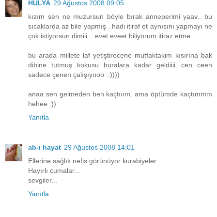
HÜLYA
29 Ağustos 2008 09:05
kızım sen ne muzursun böyle bırak anneperimi yaav.. bu
sıcaklarda az bile yapmış . hadi itiraf et aynısını yapmayı ne
çok istiyorsun dimiii... evet eveet biliyorum itiraz etme..
bu arada millete laf yetiştirecene mutfaktakim kısırına bak
dibine tutmuş kokusu buralara kadar geldiiii...cen ceen
sadece çenen çalışıyooo ::))))
anaa sen gelmeden ben kaçtııım. ama öptümde kaçtımmm
hehee :))
Yanıtla
ab-ı hayat
29 Ağustos 2008 14:01
Ellerine sağlık nefis görünüyor kurabiyeler.
Hayırlı cumalar...
sevgiler...
Yanıtla