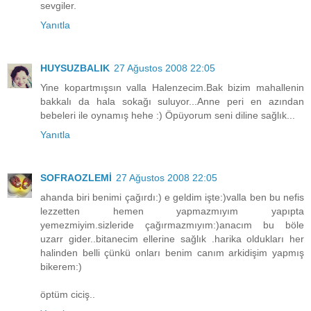
sevgiler.
Yanıtla
HUYSUZBALIK
27 Ağustos 2008 22:05
Yine kopartmışsın valla Halenzecim.Bak bizim mahallenin
bakkalı da hala sokağı suluyor...Anne peri en azından
bebeleri ile oynamış hehe :) Öpüyorum seni diline sağlık...
Yanıtla
SOFRAOZLEMİ
27 Ağustos 2008 22:05
ahanda biri benimi çağırdı:) e geldim işte:)valla ben bu nefis
lezzetten hemen yapmazmıyım yapıpta
yemezmiyim.sizleride çağırmazmıyım:)anacım bu böle
uzarr gider..bitanecim ellerine sağlık .harika oldukları her
halinden belli çünkü onları benim canım arkidişim yapmış
bikerem:)
öptüm ciciş..