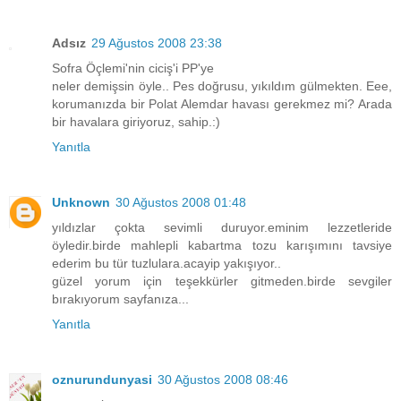
Adsız
29 Ağustos 2008 23:38
Sofra Öçlemi'nin ciciş'i PP'ye
neler demişsin öyle.. Pes doğrusu, yıkıldım gülmekten. Eee,
korumanızda bir Polat Alemdar havası gerekmez mi? Arada
bir havalara giriyoruz, sahip.:)
Yanıtla
Unknown
30 Ağustos 2008 01:48
yıldızlar çokta sevimli duruyor.eminim lezzetleride
öyledir.birde mahlepli kabartma tozu karışımını tavsiye
ederim bu tür tuzlulara.acayip yakışıyor..
güzel yorum için teşekkürler gitmeden.birde sevgiler
bırakıyorum sayfanıza...
Yanıtla
oznurundunyasi
30 Ağustos 2008 08:46