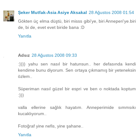
Şeker Mutfak-Asia Asiye Aksakal
28 Ağustos 2008 01:54
Gökten üç elma düştü, biri misss gibi'ye, biri Anneperi'ye.biri
de, bi de, evet evet biride bana :D
Yanıtla
Adsız
28 Ağustos 2008 09:33
:)))) yahu sen nasıl bir hatunsun.. her defasında kendi
kendime bunu diyorum. Sen ortaya çıkmamış bir yeteneksin
özlem..
Süperiman nasıl güzel bir espri ve ben o noktada koptum
:)))
valla ellerine sağlık hayatım. Anneperimide sımmsıkı
kucaklıyorum..
Fotoğraf yine nefis, yine şahane..
Yanıtla