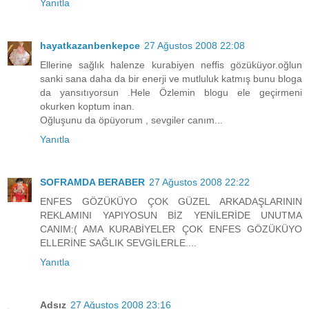
Yanıtla
hayatkazanbenkepce
27 Ağustos 2008 22:08
Ellerine sağlık halenze kurabiyen neffis gözüküyor.oğlun
sanki sana daha da bir enerji ve mutluluk katmış bunu bloga
da yansıtıyorsun .Hele Özlemin blogu ele geçirmeni
okurken koptum inan.
Oğluşunu da öpüyorum , sevgiler canım...
Yanıtla
SOFRAMDA BERABER
27 Ağustos 2008 22:22
ENFES GÖZÜKÜYO ÇOK GÜZEL ARKADAŞLARININ
REKLAMINI YAPIYOSUN BİZ YENİLERİDE UNUTMA
CANIM:( AMA KURABİYELER ÇOK ENFES GÖZÜKÜYO
ELLERİNE SAĞLIK SEVGİLERLE....
Yanıtla
Adsız
27 Ağustos 2008 23:16