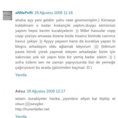
aNNePeRi
28 Ağustos 2008 11:18
ahaha ayy yeni geldim yahu nete girememiştim:) Kimseye
koklatmam o kadar kıskançlık yaptım,duygu sömürüsü
yaptım hepsi benim kurabiyelerin :)) Millet havuzlar copp
copp yüzüyo amaaaa bizene bizde insanız bizimde canımız
havuz çekiyo :)) Ayyyy yaşasın bana da kurabiye yapan bi
blogcu arkadaşım oldu ağlamak istiyorum :))) (bilimum
pasta börek çörek yapmak isteyen arkadaşlar bizim için
sakıncası yok siz yapın bize biz yemiş kadar olalım :)) )
sofra özlemi sen ne zaman yapıyosunda bizi de yemeğe
çağırıyosun bu arada (gözümden kaçmaz :D )
Yanıtla
Adsız
28 Ağustos 2008 12:17
selam...kurabiyeler harika...yiyenlere afiyet bal löplöp et
olsun:))))sevgiler.
http://hunerlieller.net
Yanıtla