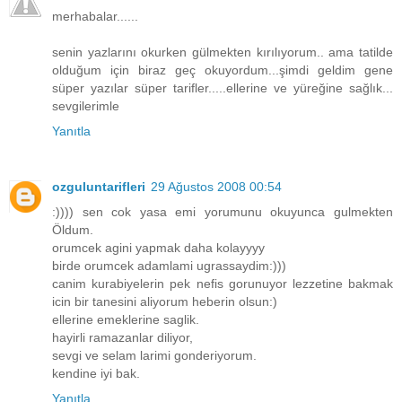
merhabalar......
senin yazlarını okurken gülmekten kırılıyorum.. ama tatilde
olduğum için biraz geç okuyordum...şimdi geldim gene
süper yazılar süper tarifler.....ellerine ve yüreğine sağlık...
sevgilerimle
Yanıtla
ozguluntarifleri
29 Ağustos 2008 00:54
:)))) sen cok yasa emi yorumunu okuyunca gulmekten
Öldum.
orumcek agini yapmak daha kolayyyy
birde orumcek adamlami ugrassaydim:)))
canim kurabiyelerin pek nefis gorunuyor lezzetine bakmak
icin bir tanesini aliyorum heberin olsun:)
ellerine emeklerine saglik.
hayirli ramazanlar diliyor,
sevgi ve selam larimi gonderiyorum.
kendine iyi bak.
Yanıtla