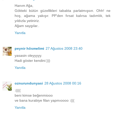
Hanım Ağa,
Gökteki bütün güzellikleri tabakta parlatmışsın. Ohh! ne
hoş, ağama yakışır. PP'den fırsat kalırsa tadımlık, tek
yıldızla yetiniriz.
Ağam saygılar..
Yanıtla
peynir hösmelimi
27 Ağustos 2008 23:40
yasasin oleyyyyy.
Hadi göster kendini:)))
Yanıtla
oznurundunyasi
28 Ağustos 2008 00:16
:((((
beni kimse beğenmiooo
ve bana kurabiye filan yapmıoooo :(((
Yanıtla