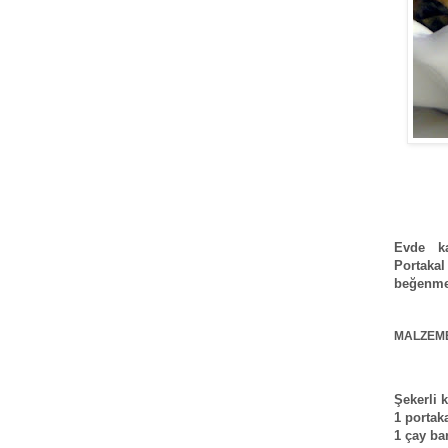
Evde ka
Portaka
beğenmez
MALZEME
Şekerli 
1 portak
1 çay ba