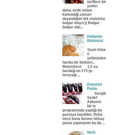
tariflere bir
yenisi
daha. evde sebze
kalmadığı zaman
dayandığım tek malzeme
bulgur oluyo:)) Bulgur
bulgur olal...
Hollanda
Bisküvisi
Yasin Söze
n
şefimizden
harika bir bisküvi...
Malzemesi: 1,5 su
bardağı un 175 gr.
tereyağı ...
Doyuran
Pasta
Sevgili
Sedef
Ablamın
bir tv
programında yaptığı bu
pastaya bayıldım. Daha
önce buna benzer birkaç
pasta yapmıştım bu da ...
Narlı