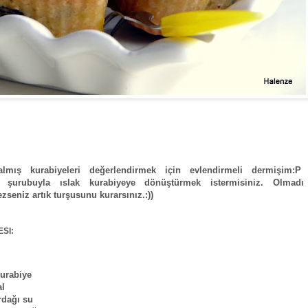
lmış kurabiyeleri değerlendirmek için evlendirmeli dermişim:P
l şurubuyla ıslak kurabiyeye dönüştürmek istermisiniz. Olmadı
seniz artık turşusunu kurarsınız.:))
SI:
kurabiye
al
rdağı su