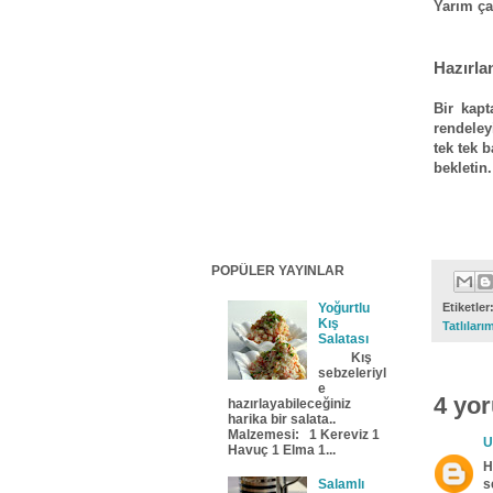
Yarım ça
Hazırlan
Bir kapt
rendeley
tek tek 
bekletin
POPÜLER YAYINLAR
Etiketler
Yoğurtlu
Kış
Tatlıları
Salatası
Kış
sebzeleriyl
e
4 yo
hazırlayabileceğiniz
harika bir salata..
Malzemesi: 1 Kereviz 1
U
Havuç 1 Elma 1...
H
Salamlı
s