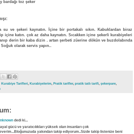
y bardağı toz şeker
ışı:
a su ve şekeri kaynatın. İçine bir portakalı sıkın. Kabuklardan biraz
ip içine katın. çok az daha kaynatın. Sıcakken içine şekerli kurabiyeleri
banıp derin bir kaba dizin . artan şerbeti züerine dökün ve buzdolabında
. Soğuk olarak servis yapın..
:
Kurabiye Tarifleri
,
Kurabiyelerim
,
Pratik tarifler
,
pratik tatlı tarifi
,
şekerpare
,
m
rum:
nknown
dedi ki...
ayal gücü ve yaratıcılıkları yüksek olan insanları çok
everim...Bloğunuzuda yakından takip ediyorum..Sizde takip listenize beni