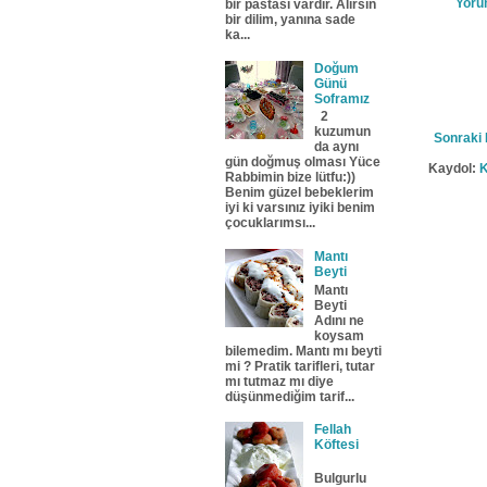
Yoru
bir pastası vardır. Alırsın
bir dilim, yanına sade
ka...
Doğum
Günü
Soframız
2
kuzumun
Sonraki 
da aynı
gün doğmuş olması Yüce
Kaydol:
K
Rabbimin bize lütfu:))
Benim güzel bebeklerim
iyi ki varsınız iyiki benim
çocuklarımsı...
Mantı
Beyti
Mantı
Beyti
Adını ne
koysam
bilemedim. Mantı mı beyti
mi ? Pratik tarifleri, tutar
mı tutmaz mı diye
düşünmediğim tarif...
Fellah
Köftesi
Bulgurlu