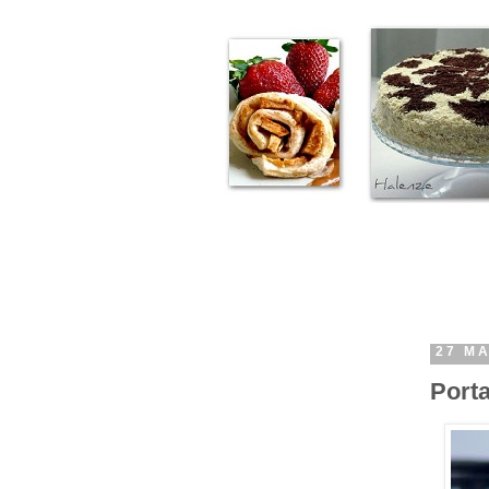
27 M
Port