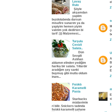
Lavaş
e
Rulo
2
Şöyle
akşamdan
yapiim
buzdolabında dursun
s
misafire sunarım ya da
M
yapiyim hemen yiyim
vaktim yok dedirten bi
ç
tarif :))) Malzemesi...
b
2
Turşulu
Cevizli
Salata..
Dün
U
Sevgili
A
Aslıhan
B
ablamın elinden yediğim
harika bir salata. Yıllardır
y
aradığım şey sanki
E
buymuş gibi mutlu oldum
2
inanı...
Fıstıklı
Karamelli
m
Pasta
E
s
Starbucks
müdavimle
1
ri bilir. Snickers tadında
fıstıklı karamelli şahane