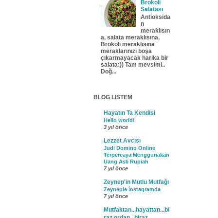
Brokoli
Salatası
Antioksida
n
meraklısın
a, salata meraklısına,
Brokoli meraklısına
meraklarınızı boşa
çıkarmayacak harika bir
salata:)) Tam mevsimi..
Doğ...
BLOG LISTEM
Hayatın Ta Kendisi
Hello world!
3 yıl önce
Lezzet Avcısı
Judi Domino Online
Terpercaya Menggunakan
Uang Asli Rupiah
7 yıl önce
Zeynep'in Mutlu Mutfağı
Zeyneple İnstagramda
7 yıl önce
Mutfaktan...hayattan...bi
raz ordan...biraz