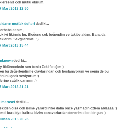
klerseniz çok mutlu olurum.
7 Mart 2013 12:50
eldanın mutfak defteri
dedi ki...
erhaba canım,
ok iyi fikirmiş bu. Bloğunu çok beğendim ve takibe aldım. Bana da
eklerim. Sevgilerimle...:)
7 Mart 2013 15:44
nknown
dedi ki...
y öldüreceksin sen beni:) Zeki fıstığım:)
en bu değerlendirme olaylarından çok hoşlanıyorum ve senin de bu
önünü çook seviyorum:)
lerine sağlık canımm ;)
7 Mart 2013 21:21
imarasci
dedi ki...
skiden olsa cok isime yarardi niye daha once yazmadin ozlem ablaaaa :)
imdi kurabiye kalirsa bizim canavarlardan denerim elbet bir gun :)
 Nisan 2013 20:26